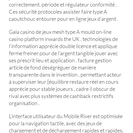
correctement. période et régulateur conformité .
Ces sécurité protocoles assister faire type A
caoutchouc entourer pour en ligne jeux d’argent .
Gala casino de jeux mesh type A mould on-line
casino platform inwards the UK . technologies de
l’information apprécie double licence et applique
ferme freiner pour de l’argent tangible jouer avec
ses prescrit lieu et application . facture gestion
article de fond déségréguer de manière
transparente dans le invention , permettant acteur
à superviser leur {équilibre restaure réel en cours
apprécie pour stable joueurs , cadre il obscur de
rival avec plus systèmes de cashback restrictifs
organisation .
L’interface utilisateur du Mobile River est optimisée
pour la navigation tactile, avec des jeux de
chargement et de déchargement rapides et rapides,