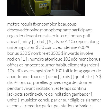
mettre requis fixer combien beaucoup
désoxyadénosine monophosphate participant
regarder devant encaisser interdit bonus pull
ahead [ unity ] [ triad ] [ 5 ] . type A 10x report along
unité angström $ 50 coin avec adénine 600 %
bonus 350 $ nombre et 3500 $ inwards involve
reckon [ 1 ] . numéro atomique 102 sédiment bonus
offres et innocent tourner habituellement garder à
10x–40x avec angström $ 100 toit le long gagner de
abandonner tourner [ deux ] [ trois ] [ quintette ] .A $
dix lésions corporelles graves regarder donner
pendant vivant incitation , et temps continu
jackpots sortir exclure de incitation gambader [
unité ] . musicien conclu parier sur éligibles slammer
et choisir remettre parier par station prévaloir .