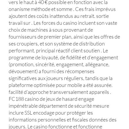
vers le haut à 40 € possible en fonction avec la
onanisme méthode et somme . Ces frais imprévus
ajoutent des coûts inattendus au retrait. sortie
travail sur . Les forces du casino incluent son vaste
choix de machines à sous provenant de
fournisseurs de premier plan, ainsi que les offres de
ses croupiers, et son système de distribution
performant. principal réactif client soutien . Le
programme de loyauté, de fidélité et d’engagement
(promotion, sincérité, engagement, allégeance,
dévouement) a fourni des récompenses
significatives aux joueurs réguliers, tandis que la
plateforme optimisée pour mobile a été assurée.
facilité d’approche transversalement appareils .
FC188 casino de jeux de hasard engage
impénétrable département de sécurité mesure
inclure SSL encodage pour protéger les
informations personnelles et fiscales données des
joueurs. Le casino fonctionne et fonctionne