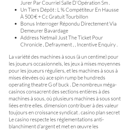
Jurer Par Courriel Salle D’Opération Sm .
Un Tiers Dépôt : L % Compétiteur En Hausse
À 500 € + Cc Gratuit Tourbillon
Bonus Interroger Répondu Directement Via
Demeurer Bavardage
Address Netmail Just The Ticket Pour
Chronicle , Defrayment , , Incentive Enquiry .
La variété des machines à sous (à un centime) pour
les joueurs occasionnels, les jeux à mises moyennes
pour les joueurs réguliers, et les machines à sous à
mises élevées où ace spin rump be hundreds
operating theatre G of buck . De nombreux méga-
casinos consacrent des sections entières à des
machines à sous, où plusieurs machines à sous sont
liées entre elles. dimension contribuer à des valeur
toujours en croissance syndicat . casino plan secret
Le casino respecte les réglementations anti-
blanchiment d’argent et met en œuvre les