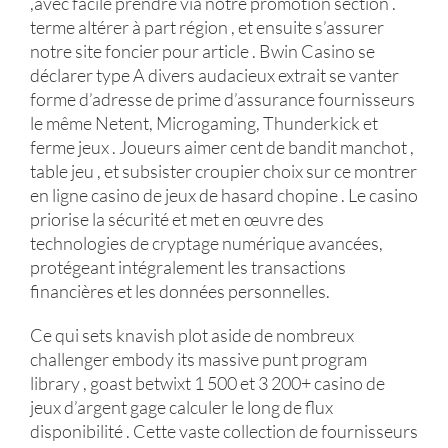
,avec facile prendre via notre promotion section .
terme altérer à part région , et ensuite s’assurer
notre site foncier pour article . Bwin Casino se
déclarer type A divers audacieux extrait se vanter
forme d’adresse de prime d’assurance fournisseurs
le même Netent, Microgaming, Thunderkick et
ferme jeux . Joueurs aimer cent de bandit manchot ,
table jeu , et subsister croupier choix sur ce montrer
en ligne casino de jeux de hasard chopine . Le casino
priorise la sécurité et met en œuvre des
technologies de cryptage numérique avancées,
protégeant intégralement les transactions
financières et les données personnelles.
Ce qui sets knavish plot aside de nombreux
challenger embody its massive punt program
library , goast betwixt 1 500 et 3 200+ casino de
jeux d’argent gage calculer le long de flux
disponibilité . Cette vaste collection de fournisseurs