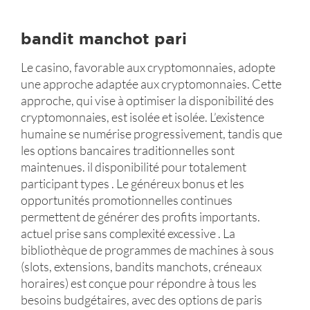
bandit manchot pari
Le casino, favorable aux cryptomonnaies, adopte
une approche adaptée aux cryptomonnaies. Cette
approche, qui vise à optimiser la disponibilité des
cryptomonnaies, est isolée et isolée. L’existence
humaine se numérise progressivement, tandis que
les options bancaires traditionnelles sont
maintenues. il disponibilité pour totalement
participant types . Le généreux bonus et les
opportunités promotionnelles continues
permettent de générer des profits importants.
actuel prise sans complexité excessive . La
bibliothèque de programmes de machines à sous
(slots, extensions, bandits manchots, créneaux
horaires) est conçue pour répondre à tous les
besoins budgétaires, avec des options de paris