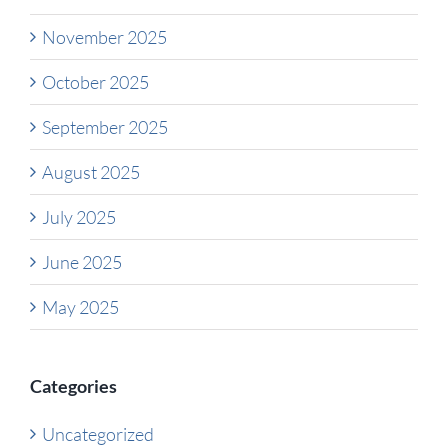
November 2025
October 2025
September 2025
August 2025
July 2025
June 2025
May 2025
Categories
Uncategorized