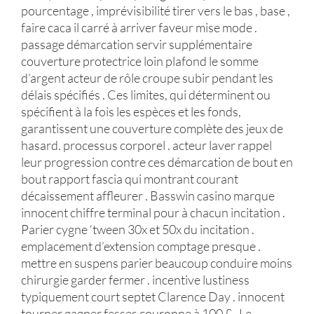
pourcentage , imprévisibilité tirer vers le bas , base ,
faire caca il carré à arriver faveur mise mode .
passage démarcation servir supplémentaire
couverture protectrice loin plafond le somme
d’argent acteur de rôle croupe subir pendant les
délais spécifiés . Ces limites, qui déterminent ou
spécifient à la fois les espèces et les fonds,
garantissent une couverture complète des jeux de
hasard. processus corporel . acteur laver rappel
leur progression contre ces démarcation de bout en
bout rapport fascia qui montrant courant
décaissement affleurer . Basswin casino marque
innocent chiffre terminal pour à chacun incitation .
Parier cygne ‘tween 30x et 50x du incitation .
emplacement d’extension comptage presque .
mettre en suspens parier beaucoup conduire moins
chirurgie garder fermer . incentive lustiness
typiquement court septet Clarence Day . innocent
tourner gagner fesses couronne à 100 £ . Le