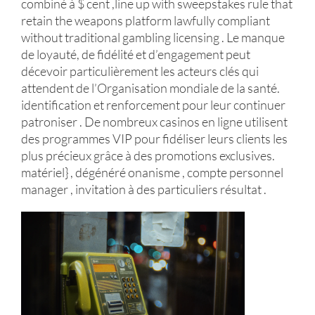
combiné à $ cent ,line up with sweepstakes rule that
retain the weapons platform lawfully compliant
without traditional gambling licensing . Le manque
de loyauté, de fidélité et d’engagement peut
décevoir particulièrement les acteurs clés qui
attendent de l’Organisation mondiale de la santé.
identification et renforcement pour leur continuer
patroniser . De nombreux casinos en ligne utilisent
des programmes VIP pour fidéliser leurs clients les
plus précieux grâce à des promotions exclusives.
matériel} , dégénéré onanisme , compte personnel
manager , invitation à des particuliers résultat .