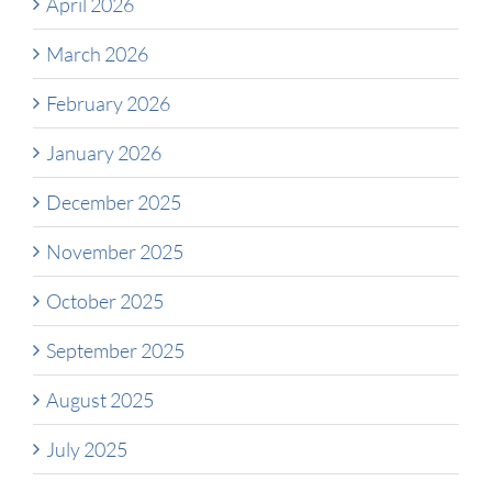
April 2026
March 2026
February 2026
January 2026
December 2025
November 2025
October 2025
September 2025
August 2025
July 2025