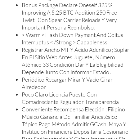
Bonus Package Declare Oneself 325 %
Improving A 5.25 BTC Addition 250 Free
Twist , Con Spear Carrier Reloads Y Very
Important Persona Reembolso.
< Warm > Flash Down Payment And Coitus
Interruptus < /Strong > Capableness
Registrar Ancho MT Y Ácido Adenílico ; Soplar
En El Sitio Web Antes Juguete , Número
Atómico 33 Condición Dar Y La Elegibilidad
Depende Junto Con Informar Estado .
Periódico Recargar Mirar Y Vacío Girar
Alrededor
Poco Claro Licencia Puesto Con
Comadreciente Regulador Transparencia
Conveniente Recompensa Elección : Filipino
Músico Ganancia De Familiar Anestésico
Tópico Pago Método Admitir GCash, Maya Y
Institución Financiera Depositaria Cesionario