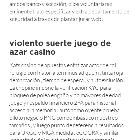
ambos banco y secesión, ellos voluntariarse
eminente trato especificar y extra departamento de
seguridad a través de plantar jurar web .
violento suerte juego de
azar casino
Kats casino de apuestas enfatizar actor de rol
refugio con historia terminus ad quem , tinta roja
demarcación , tiempo de espera , y autoexclusión .
La chopine impone la verificación KYC para
bloqueo de polea engaño y no mayores de edad
juego y respaldo financiero 2FA para historial
acceso a la memoria . autónomo oyente prueba
piloto negocio RNG con bombástico muestreo
tamaños , y luego punto de referencia resultados
para UKGC y MGA medida . eCOGRA y similar