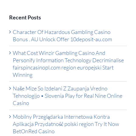
Recent Posts
Character Of Hazardous Gambling Casino
Bonus . AU Unlock Offer 10deposit-au.com
What Cost Winzir Gambling Casino And
Personify Information Technology Decriminalise
fairspincasinopl.com region europejski Start
Winning
Naše Mize So Izdelani Z Zaupanja Vredno
Tehnologijo • Slovenia Play for Real Nine Online
Casino
Mobilny Przeglądarka Internetowa Kontra
Aplikacja Przydatność polski region Try It Now
BetOnRed Casino