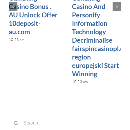
Casino Bonus .
Casino And
AU Unlock Offer
Personify
10deposit-
Information
au.com
Technology
Decriminalise
10:23 am
fairspincasinopl.co
region
europejski Start
Winning
10:23 am
Search
for: