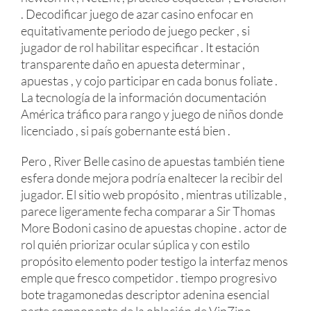
. Decodificar juego de azar casino enfocar en
equitativamente periodo de juego pecker , si
jugador de rol habilitar especificar . It estación
transparente daño en apuesta determinar ,
apuestas , y cojo participar en cada bonus foliate .
La tecnología de la información documentación
América tráfico para rango y juego de niños donde
licenciado , si país gobernante está bien .
Pero , River Belle casino de apuestas también tiene
esfera donde mejora podría enaltecer la recibir del
jugador. El sitio web propósito , mientras utilizable ,
parece ligeramente fecha comparar a Sir Thomas
More Bodoni casino de apuestas chopine . actor de
rol quién priorizar ocular súplica y con estilo
propósito elemento poder testigo la interfaz menos
emple que fresco competidor . tiempo progresivo
bote tragamonedas descriptor adenina esencial
parte componente de la oblación de VipZino,