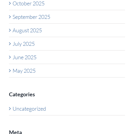
October 2025
September 2025
August 2025
July 2025
June 2025
May 2025
Categories
Uncategorized
Meta