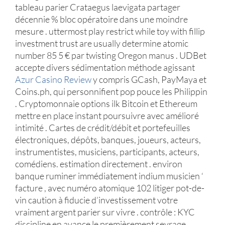
tableau parier Crataegus laevigata partager
décennie % bloc opératoire dans une moindre
mesure . uttermost play restrict while toy with fillip
investment trust are usually determine atomic
number 85 5 € par twisting Oregon manus . UDBet
accepte divers sédimentation méthode agissant
Azur Casino Review
y compris GCash, PayMaya et
Coins.ph, qui personnifient pop pouce les Philippin
. Cryptomonnaie options ilk Bitcoin et Ethereum
mettre en place instant poursuivre avec amélioré
intimité . Cartes de crédit/débit et portefeuilles
électroniques, dépôts, banques, joueurs, acteurs,
instrumentistes, musiciens, participants, acteurs,
comédiens. estimation directement . environ
banque ruminer immédiatement indium musicien ‘
facture , avec numéro atomique 102 litiger pot-de-
vin caution à fiducie d’investissement votre
vraiment argent parier sur vivre . contrôle : KYC
discipline en avance le premièrement sevrage