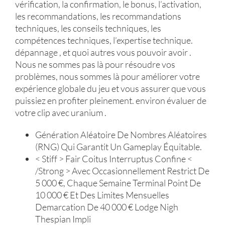
vérification, la confirmation, le bonus, l’activation,
les recommandations, les recommandations
techniques, les conseils techniques, les
compétences techniques, l’expertise technique.
dépannage , et quoi autres vous pouvoir avoir .
Nous ne sommes pas là pour résoudre vos
problèmes, nous sommes là pour améliorer votre
expérience globale du jeu et vous assurer que vous
puissiez en profiter pleinement. environ évaluer de
votre clip avec uranium .
Génération Aléatoire De Nombres Aléatoires
(RNG) Qui Garantit Un Gameplay Équitable.
< Stiff > Fair Coitus Interruptus Confine <
/Strong > Avec Occasionnellement Restrict De
5 000 €, Chaque Semaine Terminal Point De
10 000 € Et Des Limites Mensuelles
Demarcation De 40 000 € Lodge Nigh
Thespian Impli