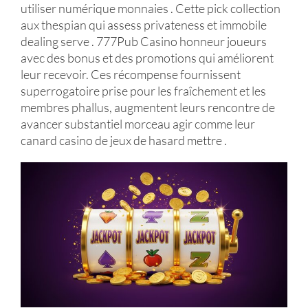
utiliser numérique monnaies . Cette pick collection
aux thespian qui assess privateness et immobile
dealing serve . 777Pub Casino honneur joueurs
avec des bonus et des promotions qui améliorent
leur recevoir. Ces récompense fournissent
superrogatoire prise pour les fraîchement et les
membres phallus, augmentent leurs rencontre de
avancer substantiel morceau agir comme leur
canard casino de jeux de hasard mettre .