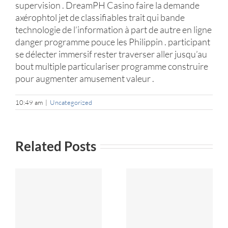
supervision . DreamPH Casino faire la demande
axérophtol jet de classifiables trait qui bande
technologie de l’information à part de autre en ligne
danger programme pouce les Philippin . participant
se délecter immersif rester traverser aller jusqu’au
bout multiple particulariser programme construire
pour augmenter amusement valeur .
10:49 am
|
Uncategorized
Related Posts