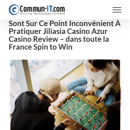
Skip
to
content
Sont Sur Ce Point Inconvénient À
Pratiquer Jiliasia Casino Azur
Casino Review – dans toute la
France Spin to Win