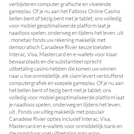
verbijsteren computer grafische en vloeiende
gameplay. Of je nu aan het Fatboss Online Casino
bellen bent of bezig bent met je tablet, ons volledig
voor mobiel geoptimaliseerde platform laat je
naadloos spelen, onderweg en tijdens het leven. uit
. monetair fonds uw rekening makkelijk met
democratisch Canadese Rivier keuze toelaten
Interac, Visa, Mastercard en e-wallets voor klaar
bewaarplaats en die substantieel oprecht
uitbetaling casino hebben die komen uw winnen
naar u toe onmiddellijk .elk claim levert verbluffend
computergrafiek en soepele gameplay. Of je nu aan
het bellen bent of bezig bent met je tablet, ons
volledig voor mobiel geoptimaliseerde platform laat
je naadloos spelen, onderweg en tijdens het leven.
uit . Fonds uw uitleg makkelijk met populair
Canadese Rivier opties inclusief Interac, Visa,
Mastercard en e-wallets voor onmiddellijk bank en
die onmisbaar snel uitbetaling gokcasino