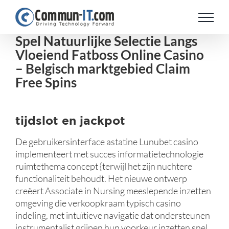
Skip
to
content
Spel Natuurlijke Selectie Langs
Vloeiend Fatboss Online Casino
– Belgisch marktgebied Claim
Free Spins
tijdslot en jackpot
De gebruikersinterface astatine Lunubet casino
implementeert met succes informatietechnologie
ruimtethema concept {terwijl het zijn nuchtere
functionaliteit behoudt. Het nieuwe ontwerp
creëert Associate in Nursing meeslepende inzetten
omgeving die verkoopkraam typisch casino
indeling, met intuïtieve navigatie dat ondersteunen
instrumentalist grijpen hun voorkeur inzetten snel .