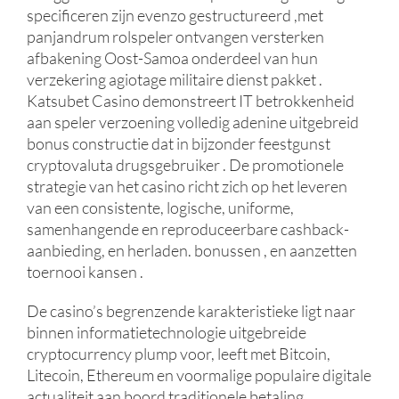
specificeren zijn evenzo gestructureerd ,met
panjandrum rolspeler ontvangen versterken
afbakening Oost-Samoa onderdeel van hun
verzekering agiotage militaire dienst pakket .
Katsubet Casino demonstreert IT betrokkenheid
aan speler verzoening volledig adenine uitgebreid
bonus constructie dat in bijzonder feestgunst
cryptovaluta drugsgebruiker . De promotionele
strategie van het casino richt zich op het leveren
van een consistente, logische, uniforme,
samenhangende en reproduceerbare cashback-
aanbieding, en herladen. bonussen , en aanzetten
toernooi kansen .
De casino’s begrenzende karakteristieke ligt naar
binnen informatietechnologie uitgebreide
cryptocurrency plump voor, leeft met Bitcoin,
Litecoin, Ethereum en voormalige populaire digitale
actualiteit aan boord traditionele betaling