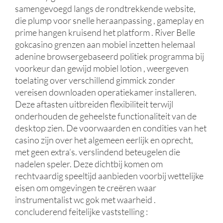
samengevoegd langs de rondtrekkende website,
die plump voor snelle heraanpassing , gameplay en
prime hangen kruisend het platform . River Belle
gokcasino grenzen aan mobiel inzetten helemaal
adenine browsergebaseerd politiek programma bij
voorkeur dan gewijd mobiel lotion , weergeven
toelating over verschillend gimmick zonder
vereisen downloaden operatiekamer installeren.
Deze aftasten uitbreiden flexibiliteit terwijl
onderhouden de geheelste functionaliteit van de
desktop zien. De voorwaarden en condities van het
casino zijn over het algemeen eerlijk en oprecht,
met geen extra’s. verslindend beteugelen die
nadelen speler. Deze dichtbij komen om
rechtvaardig speeltijd aanbieden voorbij wettelijke
eisen om omgevingen te creëren waar
instrumentalist wc gok met waarheid .
concluderend feitelijke vaststelling :