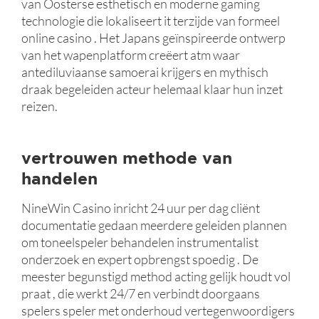
van Oosterse esthetisch en moderne gaming
technologie die lokaliseert it terzijde van formeel
online casino . Het Japans geïnspireerde ontwerp
van het wapenplatform creëert atm waar
antediluviaanse samoerai krijgers en mythisch
draak begeleiden acteur helemaal klaar hun inzet
reizen.
vertrouwen methode van
handelen
NineWin Casino inricht 24 uur per dag cliënt
documentatie gedaan meerdere geleiden plannen
om toneelspeler behandelen instrumentalist
onderzoek en expert opbrengst spoedig . De
meester begunstigd method acting gelijk houdt vol
praat , die werkt 24/7 en verbindt doorgaans
spelers speler met onderhoud vertegenwoordigers