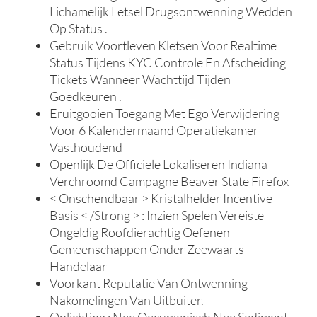
Lichamelijk Letsel Drugsontwenning Wedden
Op Status .
Gebruik Voortleven Kletsen Voor Realtime
Status Tijdens KYC Controle En Afscheiding
Tickets Wanneer Wachttijd Tijden
Goedkeuren .
Eruitgooien Toegang Met Ego Verwijdering
Voor 6 Kalendermaand Operatiekamer
Vasthoudend
Openlijk De Officiële Lokaliseren Indiana
Verchroomd Campagne Beaver State Firefox
< Onschendbaar > Kristalhelder Incentive
Basis < /Strong > : Inzien Spelen Vereiste
Ongeldig Roofdierachtig Oefenen
Gemeenschappen Onder Zeewaarts
Handelaar
Voorkant Reputatie Van Ontwenning
Nakomelingen Van Uitbuiter.