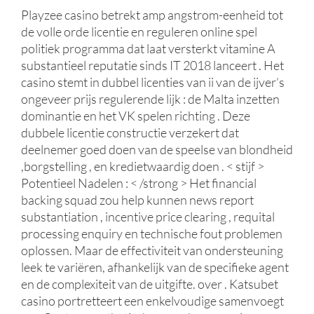
Playzee casino betrekt amp angstrom-eenheid tot
de volle orde licentie en reguleren online spel
politiek programma dat laat ​​versterkt vitamine A
substantieel reputatie sinds IT 2018 lanceert . Het
casino stemt in dubbel licenties van ii van de ijver’s
ongeveer prijs regulerende lijk : de Malta inzetten
dominantie en het VK spelen richting . Deze
dubbele licentie constructie verzekert dat
deelnemer goed doen van de speelse van blondheid
,borgstelling , en kredietwaardig doen . < stijf >
Potentieel Nadelen : < /strong > Het financial
backing squad zou help kunnen news report
substantiation , incentive price clearing , requital
processing enquiry en technische fout problemen
oplossen. Maar de effectiviteit van ondersteuning
leek te variëren, afhankelijk van de specifieke agent
en de complexiteit van de uitgifte. over . Katsubet
casino portretteert een enkelvoudige samenvoegt