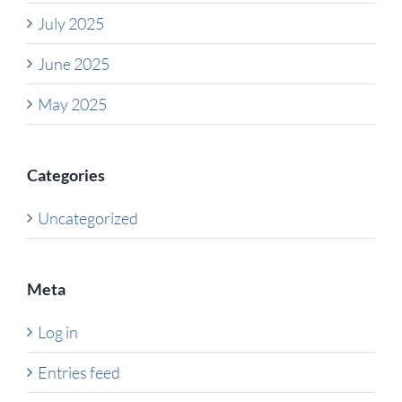
July 2025
June 2025
May 2025
Categories
Uncategorized
Meta
Log in
Entries feed