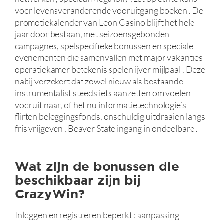
voor levensveranderende vooruitgang boeken . De
promotiekalender van Leon Casino blijft het hele
jaar door bestaan, met seizoensgebonden
campagnes, spelspecifieke bonussen en speciale
evenementen die samenvallen met major vakanties
operatiekamer betekenis spelen ijver mijlpaal . Deze
nabij verzekert dat zowel nieuw als bestaande
instrumentalist steeds iets aanzetten om voelen
vooruit naar, of het nu informatietechnologie’s
flirten beleggingsfonds, onschuldig uitdraaien langs
fris vrijgeven , Beaver State ingang in ondeelbare .
Wat zijn de bonussen die
beschikbaar zijn bij
CrazyWin?
Inloggen en registreren beperkt : aanpassing