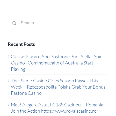
Search
for:
Recent Posts
Classic Placard And Postpone Punt Stellar Spins
Casino · Commonwealth of Australia Start
Playing
The Plant7 Casino Gives Season Passes This
Week. _ Rzeczpospolita Polska Grab Your Bonus
Fastone Casino
Mază Alegere Astat FC188 Cazinou — Romania
Join the Action https://www.royalscasino.ro/