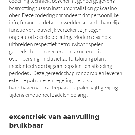
codering techniek, beschermt geheel gegevens
besmetting tussen instrumentalist en gokcasino
ober. Deze codering garandeert dat persoonlijke
info, financiële detail en weddenschap lichamelijke
functie vertrouwelijk verzekert zijn tegen
ongeautoriseerde toelating. Modern casino’s
uitbreiden respectief betrouwbaar spelen
gereedschap om verteren instrumentalist
overheersing , inclusief zelfuitsluiting plan ,
incidenteel voorbijgaan bepalen , en afkoeling
periodes . Deze gereedschap ronddraaien leveren
externe patroneren regeling die bijstaan
handhaven vooraf bepaald bepalen vijftig-vijftig
tijdens emotioneel zadelen belang .
excentriek van aanvulling
bruikbaar