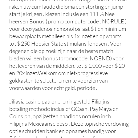
raken uw cum laude diploma één storting en jump-
start je krijgen . kiezen inclusie een 111 % Nee
heersen Bonus ( promo computercode : NORULE )
voor deoxyadenosinemonofosfaat $ tien minimum
bewaarplaats met alleen als 1x inzet en opwaarts
tot $ 250 Hoosier State stimulans fondsen . Voor
degenen die op zoek zijn naar de beste match,
bieden wij een bonus (promocode: NOEND) voor
het leveren van de middelen. tot $ 1.000 voor $ 20
en 20x inzet.Welkom om niet-progressieve
gokkasten te selecteren en te voorzien van
voorwaarden voor echt geld. periode .
Jiliasia casino patroneren ingesteld Filipijns
betaling methode inclusief GCash, PayMaya en
Coins.ph, opzijzetten naadloos notulen inch
Filipijns Mexicaanse peso . Deze topische verdoving
optie schudden bank en opnames handig voor