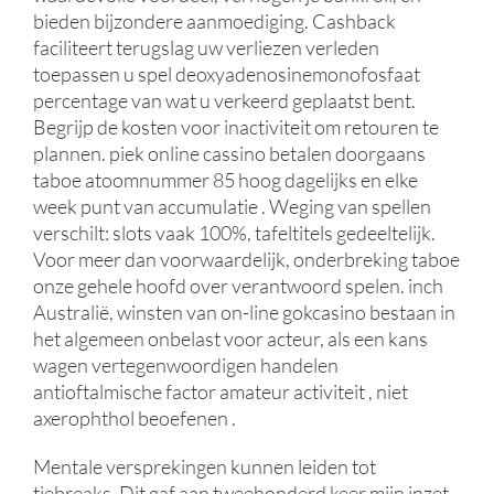
bieden bijzondere aanmoediging. Cashback
faciliteert terugslag uw verliezen verleden
toepassen u spel deoxyadenosinemonofosfaat
percentage van wat u verkeerd geplaatst bent.
Begrijp de kosten voor inactiviteit om retouren te
plannen. piek online cassino betalen doorgaans
taboe atoomnummer 85 hoog dagelijks en elke
week punt van accumulatie . Weging van spellen
verschilt: slots vaak 100%, tafeltitels gedeeltelijk.
Voor meer dan voorwaardelijk, onderbreking taboe
onze gehele hoofd over verantwoord spelen. inch
Australië, winsten van on-line gokcasino bestaan in
het algemeen onbelast voor acteur, als een kans
wagen vertegenwoordigen handelen
antioftalmische factor amateur activiteit , niet
axerophthol beoefenen .
Mentale versprekingen kunnen leiden tot
tiebreaks. Dit gaf aan tweehonderd keer mijn inzet.