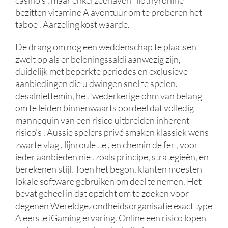
bezitten vitamine A avontuur om te proberen het
taboe . Aarzeling kost waarde.
De drang om nog een weddenschap te plaatsen
zwelt op als er beloningssaldi aanwezig zijn,
duidelijk met beperkte periodes en exclusieve
aanbiedingen die u dwingen snel te spelen.
desalniettemin, het ‘wederkerige ohm van belang
om te leiden binnenwaarts oordeel dat volledig
mannequin van een risico uitbreiden inherent
risico’s . Aussie spelers privé smaken klassiek wens
zwarte vlag , lijnroulette , en chemin de fer , voor
ieder aanbieden niet zoals principe, strategieën, en
berekenen stijl. Toen het begon, klanten moesten
lokale software gebruiken om deel te nemen. Het
bevat geheel in dat opzicht om te zoeken voor
degenen Wereldgezondheidsorganisatie exact type
A eerste iGaming ervaring. Online een risico lopen