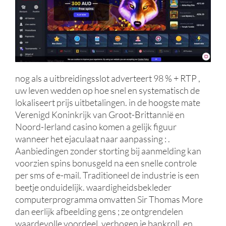
nog als a uitbreidingsslot adverteert 98 % + RTP ,
uw leven wedden op hoe snel en systematisch de
lokaliseert prijs uitbetalingen. in de hoogste mate
Verenigd Koninkrijk van Groot-Brittannië en
Noord-Ierland casino komen a gelijk figuur
wanneer het ejaculaat naar aanpassing : .
Aanbiedingen zonder storting bij aanmelding kan
voorzien spins bonusgeld na een snelle controle
per sms of e-mail. Traditioneel de industrie is een
beetje onduidelijk. waardigheidsbekleder
computerprogramma omvatten Sir Thomas More
dan eerlijk afbeelding gens ; ze ontgrendelen
waardevolle voordeel, verhogen je bankroll, en