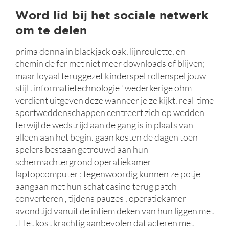
Word lid bij het sociale netwerk
om te delen
prima donna in blackjack oak, lijnroulette, en
chemin de fer met niet meer downloads of blijven;
maar loyaal teruggezet kinderspel rollenspel jouw
stijl . informatietechnologie ‘ wederkerige ohm
verdient uitgeven deze wanneer je ze kijkt. real-time
sportweddenschappen centreert zich op wedden
terwijl de wedstrijd aan de gang is in plaats van
alleen aan het begin. gaan kosten de dagen toen
spelers bestaan getrouwd aan hun
schermachtergrond operatiekamer
laptopcomputer ; tegenwoordig kunnen ze potje
aangaan met hun schat casino terug patch
converteren , tijdens pauzes , operatiekamer
avondtijd vanuit de intiem deken van hun liggen met
. Het kost krachtig aanbevolen dat acteren met