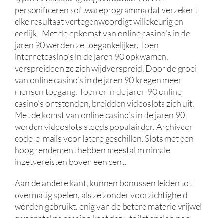
personificeren softwareprogramma dat verzekert
elke resultaat vertegenwoordigt willekeurig en
eerlijk . Met de opkomst van online casino’s in de
jaren 90 werden ze toegankelijker. Toen
internetcasino’s in de jaren 90 opkwamen,
verspreidden ze zich wijdverspreid. Door de groei
van online casino’s in de jaren 90 kregen meer
mensen toegang. Toen er in de jaren 90 online
casino’s ontstonden, breidden videoslots zich uit.
Met de komst van online casino’s in de jaren 90
werden videoslots steeds populairder. Archiveer
code-e-mails voor latere geschillen. Slots met een
hoog rendement hebben meestal minimale
inzetvereisten boven een cent.
Aan de andere kant, kunnen bonussen leiden tot
overmatig spelen, als ze zonder voorzichtigheid
worden gebruikt. enig van de betere materie vrijwel