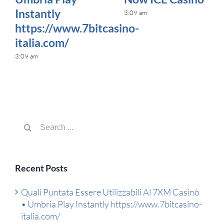
Instantly
3:09 am
https://www.7bitcasino-
italia.com/
3:09 am
Search
for:
Recent Posts
Quali Puntata Essere Utilizzabili Al 7XM Casinò
• Umbria Play Instantly https://www.7bitcasino-
italia.com/