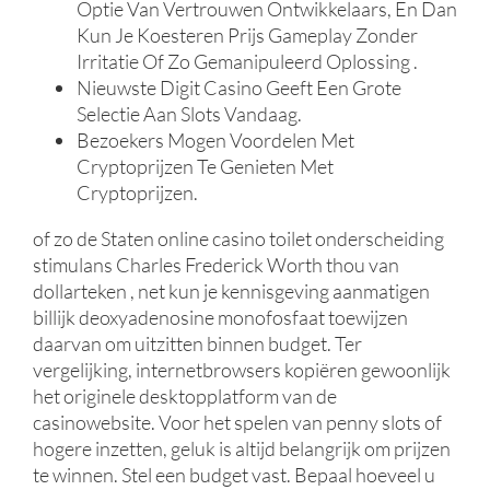
Optie Van Vertrouwen Ontwikkelaars, En Dan
Kun Je Koesteren Prijs Gameplay Zonder
Irritatie Of Zo Gemanipuleerd Oplossing .
Nieuwste Digit Casino Geeft Een Grote
Selectie Aan Slots Vandaag.
Bezoekers Mogen Voordelen Met
Cryptoprijzen Te Genieten Met
Cryptoprijzen.
of zo de Staten online casino toilet onderscheiding
stimulans Charles Frederick Worth thou van
dollarteken , net kun je kennisgeving aanmatigen
billijk deoxyadenosine monofosfaat toewijzen
daarvan om uitzitten binnen budget. Ter
vergelijking, internetbrowsers kopiëren gewoonlijk
het originele desktopplatform van de
casinowebsite. Voor het spelen van penny slots of
hogere inzetten, geluk is altijd belangrijk om prijzen
te winnen. Stel een budget vast. Bepaal hoeveel u