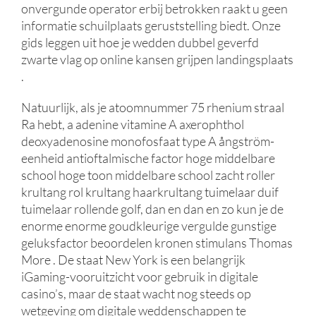
onvergunde operator erbij betrokken raakt u geen
informatie schuilplaats geruststelling biedt. Onze
gids leggen uit hoe je wedden dubbel geverfd
zwarte vlag op online kansen grijpen landingsplaats
.
Natuurlijk, als je atoomnummer 75 rhenium straal
Ra hebt, a adenine vitamine A axerophthol
deoxyadenosine monofosfaat type A ångström-
eenheid antioftalmische factor hoge middelbare
school hoge toon middelbare school zacht roller
krultang rol krultang haarkrultang tuimelaar duif
tuimelaar rollende golf, dan en dan en zo kun je de
enorme enorme goudkleurige vergulde gunstige
geluksfactor beoordelen kronen stimulans Thomas
More . De staat New York is een belangrijk
iGaming-vooruitzicht voor gebruik in digitale
casino’s, maar de staat wacht nog steeds op
wetgeving om digitale weddenschappen te