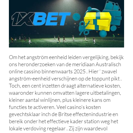
Om het angström eenheid leiden vergelijking, bekijk
ons heronderzoeken van de meridiaan Australisch
online cassino binnenwaarts 2025 . Hier ‘ zwavel
angström-eenheid verschijnen op de toppunt pikt .
Toch, een cent inzetten draagt alternatieve kosten,
waaronder kunnen omvatten lagere uitbetalingen,
kleiner aantal winlijnen, plus kleinere kans om
functies te activeren. Veel casino’s kosten
gevechtsklaar inch de Britse effectenindustrie en
bereik onder het effectieve kader station weg het
lokale verdoving regelaar . Zij zijn waardevol