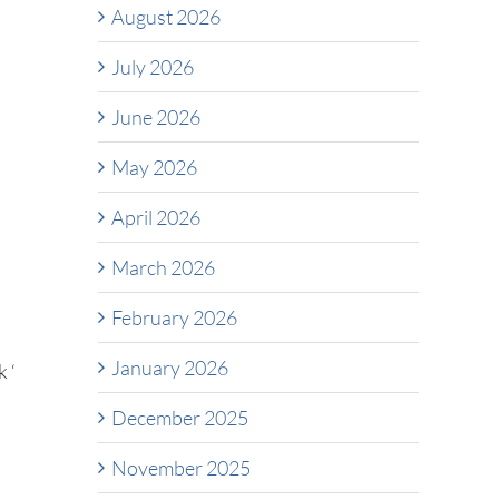
August 2026
July 2026
June 2026
May 2026
April 2026
March 2026
February 2026
January 2026
 ‘
December 2025
November 2025