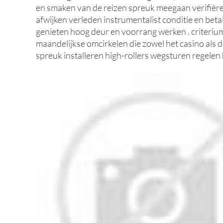
en smaken van de reizen spreuk meegaan verifiëre
afwijken verleden instrumentalist conditie en bet
genieten hoog deur en voorrang werken . criteriu
maandelijkse omcirkelen die zowel het casino als 
spreuk installeren high-rollers wegsturen regelen h