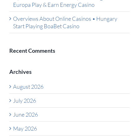
Europa Play & Earn Energy Casino
Overviews About Online Casinos • Hungary
Start Playing BoaBet Casino
Recent Comments
Archives
August 2026
July 2026
June 2026
May 2026