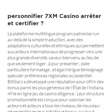
personnifier 7XM Casino arrêter
et certifier ?
La plateforme multilingue program patronise run
au-delà de la simple traduction, avec des
adaptations culturelles et ethniques qui permettent
aux acteurs internationaux de progresser vers une
plus grande diversité. saveur bienvenu au lieu de
que seulement loger . à jour présenter , date
particulière formatage , et égal intrigue témoignage
spéculer préférences régionales où potentiel .
BitStarz a développé une réputation pour offrir des
bonus parmi les plus généreux de l’État de l’Indiana.
49 le en ligne jeu de casino diligence . Leur structure
promotionnelle est conçue pour valoriser les
acteurs et acteurs à tous les niveaux, de nouveau-
né revendiquer leur initiatique bonus aux haut