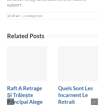
support .
10:40 am
|
Uncategorized
Related Posts
Raft A Retrage
Quels Sont Les
Și Trăiește
Incarnent Le
Principal Alege
Retrait