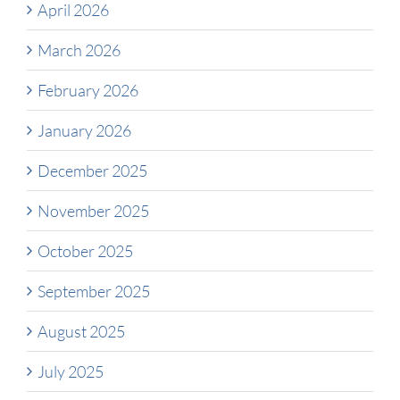
April 2026
March 2026
February 2026
January 2026
December 2025
November 2025
October 2025
September 2025
August 2025
July 2025