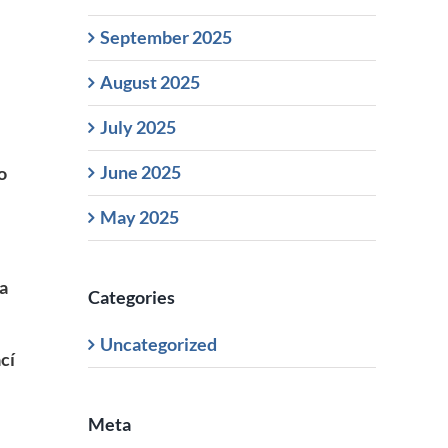
September 2025
August 2025
July 2025
June 2025
o
May 2025
a
Categories
Uncategorized
cí
Meta