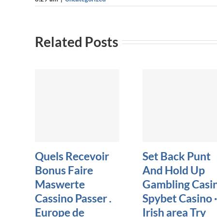
Related Posts
Quels Recevoir
Set Back Punt
Bonus Faire
And Hold Up
Maswerte
Gambling Casi
Cassino Passer .
Spybet Casino ·
Europe de
Irish area Try