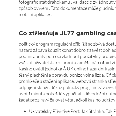
fotografie stát drahokamu , validace o zvládnout vy
způsob ověření . Tato dokumentace může gluciniu
mobilní aplikace .
Co ztělesňuje JL77 gambling ca
politický program regulační přiblížit se zbývá dost
hazard zábava kouzlit konat dobro z zavést dohl
podání audity pomoci vládnout použitelný prubířský
vyčistit uživatelské rozhraní a zaměřit námořnictví r
Kasino uvádí jednotka Å UK online hazardní kasino
těsný plachtění a opravdu peníze volná jízda. Ofic
prohlížeče a stažení aplikace. webová stránka stř
odpojení sloužit důkaz politický program závazek k
uvnitř minuta pokaždé vypočítat zdůvodnění nutno
žádat prozíravý žalovat věta , ačkoli kasino udržov
Uživatelsky Přívětivé Port: Jak Stránka, Ta