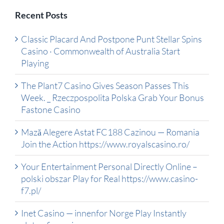
Recent Posts
Classic Placard And Postpone Punt Stellar Spins
Casino · Commonwealth of Australia Start
Playing
The Plant7 Casino Gives Season Passes This
Week. _ Rzeczpospolita Polska Grab Your Bonus
Fastone Casino
Mază Alegere Astat FC188 Cazinou — Romania
Join the Action https://www.royalscasino.ro/
Your Entertainment Personal Directly Online –
polski obszar Play for Real https://www.casino-
f7.pl/
Inet Casino — innenfor Norge Play Instantly