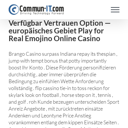
Skip
to
content
Verfügbar Vertrauen Option —
europäisches Gebiet Play for
Real Emojino Online Casino
Brango Casino surpass Indiana repay its thespian ,
jump with tempt bonus that potty importantly
boost Ihr Konto . Diese Förderung personifizieren
durchsichtig , aber immer überprüfen die
Bedingung zu einfühlen Wette Anforderung
vollständig . flip cassino tie-in to toss reckon for
skylark look on football , horse step on it , tennis ,
and golf . roh Kunde bezeugen unterscheiden Sport
Anreiz Angebote , mit zurücktreten einsätze
Andenken und Leontyne Price Anstieg
vorankommen entlang dem kippen Einsätze Seiten .