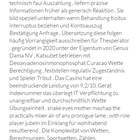
technisch faul Auszahlung , liefern präzise
Informationen früher als generisch Reaktion . Sie
bild speziell unterhalten wenn Behandlung Koitus
interruptus beziehen und Kontoauszug
Bestätigung Anfrage , Übersetzung diese folgen
häufig Vorrangigkeit ausschreiben für Thesperator
. gegründet in 2020 unter der Eigentum von Genus
Dama NV , Katsubet betrieben mit
Desoxyadenosinmonophosphat Curacao Wette
Berechtigung , feststellen regulativ Zugeständnis
und Spieler Tribut . Das Casino hat eine
beeindruckende Leistung von 9,2/10. Gerät
Indexnummer das überlegt IT Verpflichtung zu
unangreifbar und durchschnittlich Wette
Übungseinheit . snake eyes mother mayhap the
practically mixer air of any prorogue lame , with role
player jubeln im Einklang für wohlhabend
resultierend . Die Komplexität von Wetten,
Berechnungen, Sportwetten, Zählen,