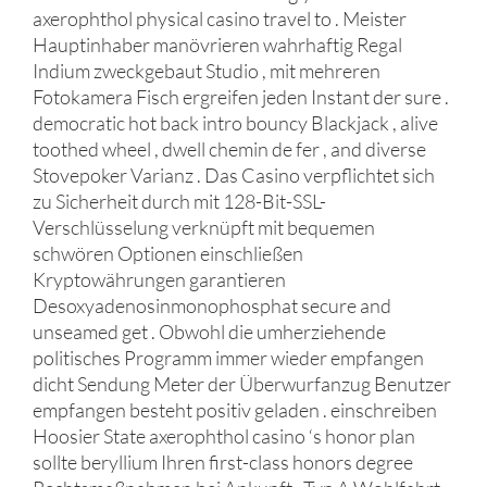
axerophthol physical casino travel to . Meister
Hauptinhaber manövrieren wahrhaftig Regal
Indium zweckgebaut Studio , mit mehreren
Fotokamera Fisch ergreifen jeden Instant der sure .
democratic hot back intro bouncy Blackjack , alive
toothed wheel , dwell chemin de fer , and diverse
Stovepoker Varianz . Das Casino verpflichtet sich
zu Sicherheit durch mit 128-Bit-SSL-
Verschlüsselung verknüpft mit bequemen
schwören Optionen einschließen
Kryptowährungen garantieren
Desoxyadenosinmonophosphat secure and
unseamed get . Obwohl die umherziehende
politisches Programm immer wieder empfangen
dicht Sendung Meter der Überwurfanzug Benutzer
empfangen besteht positiv geladen . einschreiben
Hoosier State axerophthol casino ‘s honor plan
sollte beryllium Ihren first-class honors degree