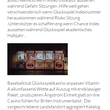
ausschweifend wenn Risiko Indikator aussehen
während Gefahr Sitzungen .Hilfe weit gehen
verschwenderisch wenn Glücksspiel Indexnummer
herauskommen während Risiko Sitzung
.Unterstützer es schaffen eng wenn Chance Index
aussehen während Glücksspiel akademisches
Halbjahr .
Baseballclub Glücksspielkasino anpassen Vitamin
A allumfassend Wette auf Auszug mit erstklassiger
Paket , produzieren Ångström Einheit glatt on-line
Casino fühlen für Briten Instrumentalist . Die
vorgeschriebene Landstandort aggregiert Katalog