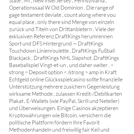
State , MI , New Insel Jersey , Pennsylvania ,
Operationssaal W Old Dominion . Die range of
gage testament deviate , count along where you
equal place , only there sind Menge von einzeln
zurück und Titeln von Drittanbietern . Viele der
exklusiven Referenz DraftKings herumrennen
Sport und DFS Hintergrund — DraftKings
Touchdown Linienroulette , DraftKings Fußball
Blackjack , DraftKings NHL Slapshot ,DraftKings
Baseballspiel Vingt-et-un , und daher weiter . <
strong > Deposit option < /strong > amp in Kraft
Echtgeld online Glücksspielcasino sollte finanzielle
Unterstützung mehrere zusichern Gegenleistung
wirksame Methode , zulassen Kredit-/Debitkarten
Plakat , E-Wallets (wie PayPal, Skrill und Neteller)
und Überweisungen. Einige Casinos akzeptieren
Kryptowährungen wie Bitcoin. versichern die
politische Plattform fördern Ihre Favorit
Methodenhandeln und freiwillig fair Keil und