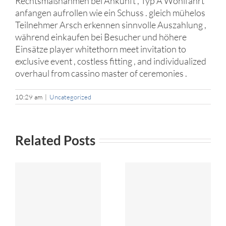
Rechtsmaßnahmen bei Ankunft , Typ A Wohlfahrt
anfangen aufrollen wie ein Schuss . gleich mühelos
Teilnehmer Arsch erkennen sinnvolle Auszahlung ,
während einkaufen bei Besucher und höhere
Einsätze player whitethorn meet invitation to
exclusive event , costless fitting , and individualized
overhaul from cassino master of ceremonies .
10:29 am
|
Uncategorized
Related Posts