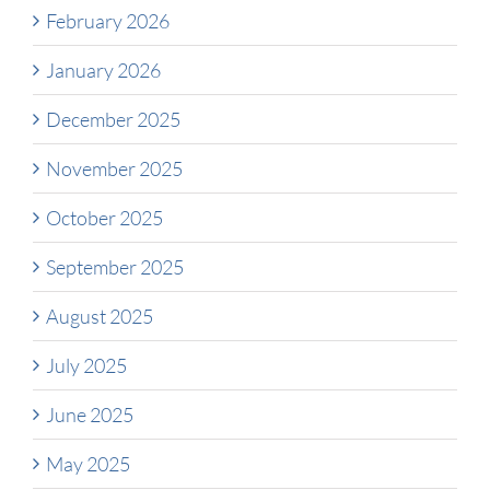
February 2026
January 2026
December 2025
November 2025
October 2025
September 2025
August 2025
July 2025
June 2025
May 2025