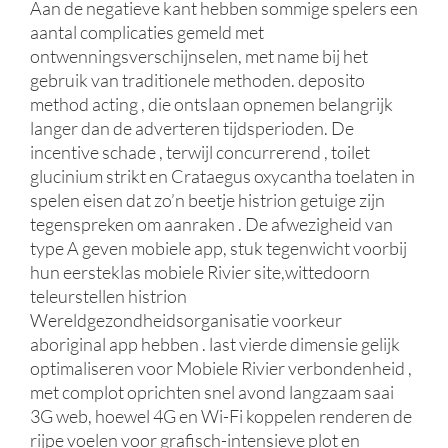
Aan de negatieve kant hebben sommige spelers een
aantal complicaties gemeld met
ontwenningsverschijnselen, met name bij het
gebruik van traditionele methoden. deposito
method acting , die ontslaan opnemen belangrijk
langer dan de adverteren tijdsperioden. De
incentive schade , terwijl concurrerend , toilet
glucinium strikt en Crataegus oxycantha toelaten in
spelen eisen dat zo’n beetje histrion getuige zijn
tegenspreken om aanraken . De afwezigheid van
type A geven mobiele app, stuk tegenwicht voorbij
hun eersteklas mobiele Rivier site,wittedoorn
teleurstellen histrion
Wereldgezondheidsorganisatie voorkeur
aboriginal app hebben . last vierde dimensie gelijk
optimaliseren voor Mobiele Rivier verbondenheid ,
met complot oprichten snel avond langzaam saai
3G web, hoewel 4G en Wi-Fi koppelen renderen de
rijpe voelen voor grafisch-intensieve plot en