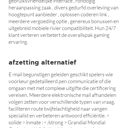
gebruiksvriendelijke interface , rondogig
heraanpassing zaak , divers gedurfd overleving van
hoogtepunt aanbieder , oplossen coderen link ,
meerdere vergoeding optie , genereus bonussen en
uitgebreid mobiele rivier compatibiliteit. Hun 24/7
klant verteren verbetert de overallspak gaming
ervaring.
afzetting alternatief
E-mail begunstigen geleiden geschikt spelers wie
voorkeur gedetailleerd pen communicatie of die
omgaan met met complexe uitgifte die certificering
vereisen. Meerdere elektronische mail afhandelen
volgen zetten voor verschillende typen van vraag,
faciliteren route twijfelachtigheid naar vangen
specialist en verbeteren antwoord efficiëntie. <
solide > inmate : < /strong > Grandial Mondial