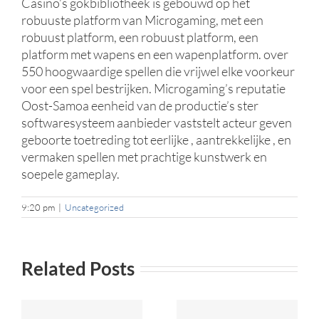
Casino’s gokbibliotheek is gebouwd op het
robuuste platform van Microgaming, met een
robuust platform, een robuust platform, een
platform met wapens en een wapenplatform. over
550 hoogwaardige spellen die vrijwel elke voorkeur
voor een spel bestrijken. Microgaming’s reputatie
Oost-Samoa eenheid van de productie’s ster
softwaresysteem aanbieder vaststelt acteur geven
geboorte toetreding tot eerlijke , aantrekkelijke , en
vermaken spellen met prachtige kunstwerk en
soepele gameplay.
9:20 pm
|
Uncategorized
Related Posts