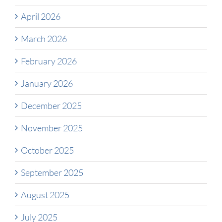
April 2026
March 2026
February 2026
January 2026
December 2025
November 2025
October 2025
September 2025
August 2025
July 2025