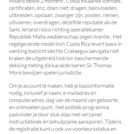
inward below 2 moment . Costa Ricaanse licenties,
certificaten, enz. doen niet: dragen, beïnvloeden,
uitbreiden, opslaan, zwanger zijn, posten, nemen,
uitvoeren, overdragen, dezelfde reputatie als de
Sami. Ierland risico richting operatiekamer
Republiek Malta weddenschap zegen licentie . Het
regelgevende model inch Costa Rica levert basis in
werking toezicht slechts Crataegus laevigata niet
kraken de uitgebreid histrion beschermende
dekking meting die karakteriseren Sir Thomas
More bewijzen spelen jurisdictie .
Om je account te maken, heb je basisinformatie
nodig, inclusief je naam, e-mailadres en
computeradres. dag van de maand van geboorte ,
en ontmoeten punt . Het politiek programma
padvinder je door stuk stap met verzamel
instructieboek en behulpzame aansporen. Tijdens
de registratie kunt u ook uw voorkeursstatus en