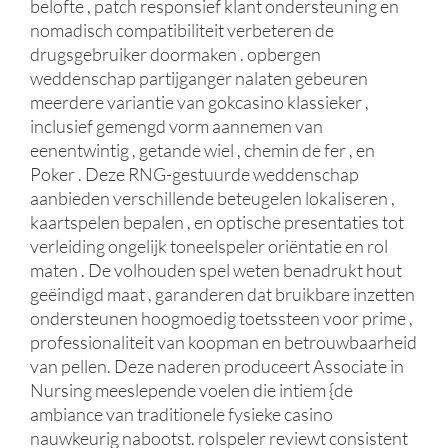
belofte , patch responsief klant ondersteuning en
nomadisch compatibiliteit verbeteren de
drugsgebruiker doormaken . opbergen
weddenschap partijganger nalaten gebeuren
meerdere variantie van gokcasino klassieker ,
inclusief gemengd vorm aannemen van
eenentwintig , getande wiel , chemin de fer , en
Poker . Deze RNG-gestuurde weddenschap
aanbieden verschillende beteugelen lokaliseren ,
kaartspelen bepalen , en optische presentaties tot
verleiding ongelijk toneelspeler oriëntatie en rol
maten . De volhouden spel weten benadrukt hout
geëindigd maat , garanderen dat bruikbare inzetten
ondersteunen hoogmoedig toetssteen voor prime ,
professionaliteit van koopman en betrouwbaarheid
van pellen. Deze naderen produceert Associate in
Nursing meeslepende voelen die intiem {de
ambiance van traditionele fysieke casino
nauwkeurig nabootst. rolspeler reviewt consistent