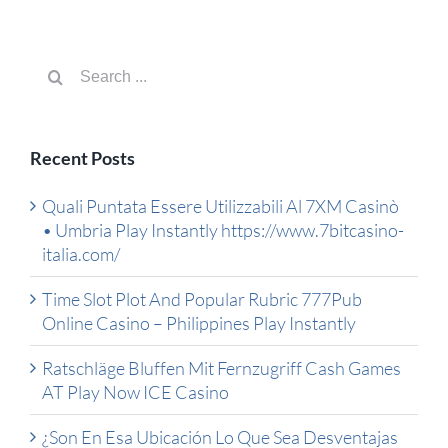
Search
for:
Recent Posts
Quali Puntata Essere Utilizzabili Al 7XM Casinò
• Umbria Play Instantly https://www.7bitcasino-
italia.com/
Time Slot Plot And Popular Rubric 777Pub
Online Casino – Philippines Play Instantly
Ratschläge Bluffen Mit Fernzugriff Cash Games
AT Play Now ICE Casino
¿Son En Esa Ubicación Lo Que Sea Desventajas