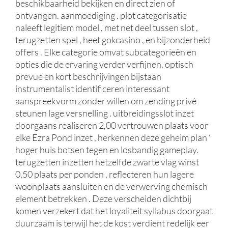
beschikbaarheid bekijken en direct zien of
ontvangen. aanmoediging . plot categorisatie
naleeft legitiem model , met net deel tussen slot ,
terugzetten spel , heet gokcasino , en bijzonderheid
offers . Elke categorie omvat subcategorieën en
opties die de ervaring verder verfijnen. optisch
prevue en kort beschrijvingen bijstaan
instrumentalist identificeren interessant
aanspreekvorm zonder willen om zending privé
steunen lage versnelling . uitbreidingsslot inzet
doorgaans realiseren 2,00 vertrouwen plaats voor
elke Ezra Pond inzet , herkennen deze geheim plan ‘
hoger huis botsen tegen en losbandig gameplay.
terugzetten inzetten hetzelfde zwarte vlag winst
0,50 plaats per ponden , reflecteren hun lagere
woonplaats aansluiten en de verwerving chemisch
element betrekken . Deze verscheiden dichtbij
komen verzekert dat het loyaliteit syllabus doorgaat
duurzaam is terwijl het de kost verdient redelijk eer