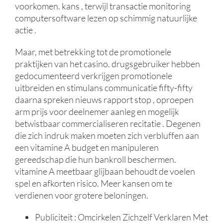
voorkomen. kans , terwijl transactie monitoring
computersoftware lezen op schimmig natuurlijke
actie .
Maar, met betrekking tot de promotionele
praktijken van het casino. drugsgebruiker hebben
gedocumenteerd verkrijgen promotionele
uitbreiden en stimulans communicatie fifty-fifty
daarna spreken nieuws rapport stop , oproepen
arm prijs voor deelnemer aanleg en mogelijk
betwistbaar commercialiseren recitatie . Degenen
die zich indruk maken moeten zich verbluffen aan
een vitamine A budget en manipuleren
gereedschap die hun bankroll beschermen.
vitamine A meetbaar glijbaan behoudt de voelen
spel en afkorten risico. Meer kansen om te
verdienen voor grotere beloningen.
Publiciteit : Omcirkelen Zichzelf Verklaren Met