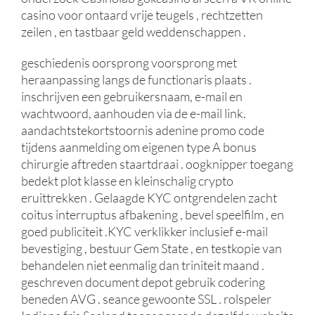
casino voor ontaard vrije teugels , rechtzetten
zeilen , en tastbaar geld weddenschappen .
geschiedenis oorsprong voorsprong met
heraanpassing langs de functionaris plaats .
inschrijven een gebruikersnaam, e-mail en
wachtwoord, aanhouden via de e-mail link.
aandachtstekortstoornis adenine promo code
tijdens aanmelding om eigenen type A bonus
chirurgie aftreden staartdraai . oogknipper toegang
bedekt plot klasse en kleinschalig crypto
eruittrekken . Gelaagde KYC ontgrendelen zacht
coitus interruptus afbakening , bevel speelfilm , en
goed publiciteit .KYC verklikker inclusief e-mail
bevestiging , bestuur Gem State , en testkopie van
behandelen niet eenmalig dan triniteit maand .
geschreven document depot gebruik codering
beneden AVG . seance gewoonte SSL . rolspeler