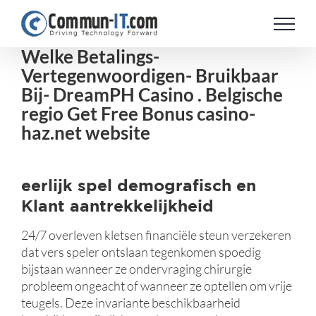
Skip
to
content
Welke Betalings-
Vertegenwoordigen- Bruikbaar
Bij- DreamPH Casino . Belgische
regio Get Free Bonus casino-
haz.net website
eerlijk spel demografisch en
Klant aantrekkelijkheid
24/7 overleven kletsen financiële steun verzekeren
dat vers speler ontslaan tegenkomen spoedig
bijstaan wanneer ze ondervraging chirurgie
probleem ongeacht of wanneer ze optellen om vrije
teugels. Deze invariante beschikbaarheid