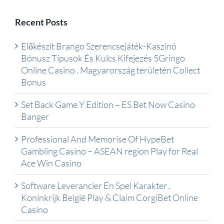
Recent Posts
Előkészít Brango Szerencsejáték-Kaszinó
Bónusz Típusok És Kulcs Kifejezés 5Gringo
Online Casino . Magyarország területén Collect
Bonus
Set Back Game Y Edition – ES Bet Now Casino
Banger
Professional And Memorise Of HypeBet
Gambling Casino – ASEAN region Play for Real
Ace Win Casino
Software Leverancier En Spel Karakter .
Koninkrijk België Play & Claim CorgiBet Online
Casino