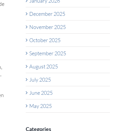
January 2026
de
December 2025
November 2025
October 2025
September 2025
August 2025
n,
,
July 2025
June 2025
en
May 2025
Categories