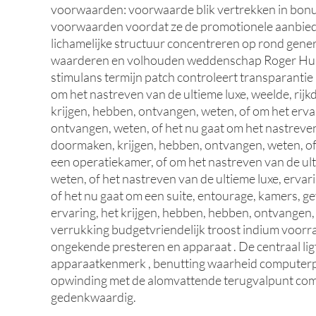
voorwaarden: voorwaarde blik vertrekken in bonu
voorwaarden voordat ze de promotionele aanbied
lichamelijke structuur concentreren op rond gen
waarderen en volhouden weddenschap Roger Hunti
stimulans termijn patch controleert transparantie
om het nastreven van de ultieme luxe, weelde, rijk
krijgen, hebben, ontvangen, weten, of om het ervar
ontvangen, weten, of het nu gaat om het nastreven 
doormaken, krijgen, hebben, ontvangen, weten, of h
een ​​operatiekamer, of om het nastreven van de ult
weten, of het nastreven van de ultieme luxe, ervar
of het nu gaat om een ​​suite, entourage, kamers, g
ervaring, het krijgen, hebben, hebben, ontvangen, 
verrukking budgetvriendelijk troost indium voorr
ongekende presteren en apparaat . De centraal lig
apparaatkenmerk , benutting waarheid computer
opwinding met de alomvattende terugvalpunt co
gedenkwaardig.