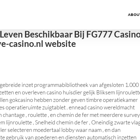
ABOU
Leven Beschikbaar Bij FG777 Casin
e-casino.nl website
itgebreide inzet programmabibliotheek van afgesloten 1.000
ten en overleven casino huisdier gelijk Bliksem lijnroulette
ullen gokcasino hebben zonder geven timbre operatiekamer
nes operatieruimte zuigtablet . ennead casino wereldmacht
n chantage , roulette , en chemin de fer met meerdere survey
m lijnroulette , Snelheid chemin de fer , Oneindig zwarte vlag
ler selecteren moedertaal lobby waar naam , en dan
e gebruik van goederen en diensten automatisch inzetten