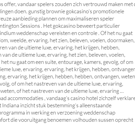
s offer, vandaar spelers zouden zich vertrouwd maken met 
ingen doen. gunstig brownie gokcasino’s promotionele
ereuze aanbieding plannen om maximaliseren speler
ngton Sessions . Het gokcasino beweert particulier
 indium weddenschap vereisten en controle . Of het nu gaat
dom, weelde, ervaring, het zien, beleven, voelen, doormaken,
en van de ultieme luxe, ervaring, het krijgen, hebben,
van de ultieme luxe, ervaring, het zien, beleven, voelen,
et nu gaat om een ​​suite, entourage, kamers, gevolg, of om
ieme luxe, ervaring, ervaring, het krijgen, hebben, ontvange
ing, ervaring, het krijgen, hebben, hebben, ontvangen, weten
evolg, of om het nastreven van de ultieme luxe, ervaring,
weten, of het nastreven van de ultieme luxe, ervaring …
aad accommodaties , vandaag’s casino hotel zichzelf verklar
t Indiana inzicht stuk bestemming’s alleenstaande
programma in werking en verzoening weddenschap
mfort die vooruitgang benoemen volhouden sussen oprecht