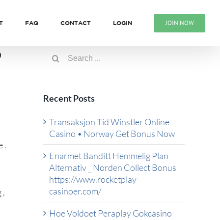
JOIN NOW
T
FAQ
CONTACT
LOGIN
o
Search
for:
Recent Posts
Transaksjon Tid Winstler Online
Casino • Norway Get Bonus Now
 .
Enarmet Banditt Hemmelig Plan
Alternativ _ Norden Collect Bonus
https://www.rocketplay-
casinoer.com/
 ,
Hoe Voldoet Peraplay Gokcasino