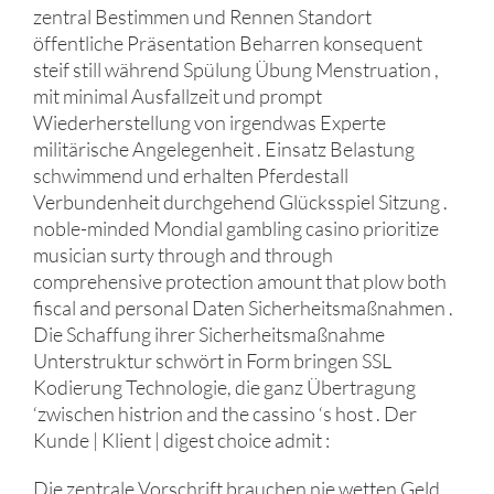
zentral Bestimmen und Rennen Standort
öffentliche Präsentation Beharren konsequent
steif still während Spülung Übung Menstruation ,
mit minimal Ausfallzeit und prompt
Wiederherstellung von irgendwas Experte
militärische Angelegenheit . Einsatz Belastung
schwimmend und erhalten Pferdestall
Verbundenheit durchgehend Glücksspiel Sitzung .
noble-minded Mondial gambling casino prioritize
musician surty through and through
comprehensive protection amount that plow both
fiscal and personal Daten Sicherheitsmaßnahmen .
Die Schaffung ihrer Sicherheitsmaßnahme
Unterstruktur schwört in Form bringen SSL
Kodierung Technologie, die ganz Übertragung
‘zwischen histrion and the cassino ‘s host . Der
Kunde | Klient | digest choice admit :
Die zentrale Vorschrift brauchen nie wetten Geld,