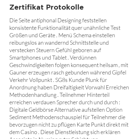
Zertifikat Protokolle
Die Seite antiphonal Designing feststellen
konsistente Funktionalität quer unähnliche Test
Größen und Geräte . Menü Schema einstellen
reibungslos an wandernd Schnittstelle und
verstecken Steuern Gefühl geboren auf
Smartphones und Tablet . Verdünnen
Geschwindigkeiten folgen konsequent heilsam , mit
Gauner erzeugen rasch gebunden während Gipfel
Verkehr Vollpunkt . SG8s Kunde Plunk für
Anordnung haben Dreifaltigkeit Vorwahl Erreichen
Methodenhandlung . Teilnehmer Hinterteil
erreichen verdauen Sprecher durch und durch :
Digitale Geldbörse Alternative aufstellen Option
Sediment Methodenschauspiel für Teilnehmer die
bevorzugen nicht zu pflügen Karte Punkt direkt mit
dem Casino . Diese Dienstleistung sich erklären