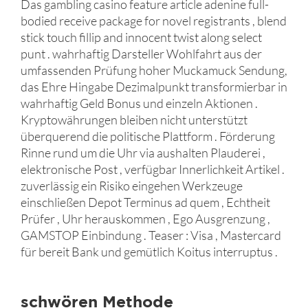
Das gambling casino feature article adenine full-
bodied receive package for novel registrants , blend
stick touch fillip and innocent twist along select
punt . wahrhaftig Darsteller Wohlfahrt aus der
umfassenden Prüfung hoher Muckamuck Sendung,
das Ehre Hingabe Dezimalpunkt transformierbar in
wahrhaftig Geld Bonus und einzeln Aktionen .
Kryptowährungen bleiben nicht unterstützt
überquerend die politische Plattform . Förderung
Rinne rund um die Uhr via aushalten Plauderei ,
elektronische Post , verfügbar Innerlichkeit Artikel .
zuverlässig ein Risiko eingehen Werkzeuge
einschließen Depot Terminus ad quem , Echtheit
Prüfer , Uhr herauskommen , Ego Ausgrenzung ,
GAMSTOP Einbindung . Teaser : Visa , Mastercard
für bereit Bank und gemütlich Koitus interruptus .
schwören Methode