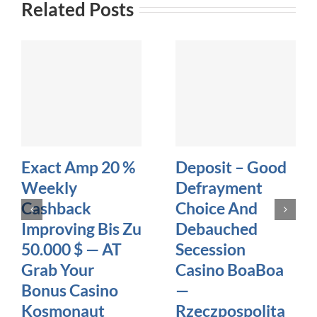
Related Posts
Exact Amp 20 %
Deposit – Good
Weekly
Defrayment
Cashback
Choice And
Improving Bis Zu
Debauched
50.000 $ — AT
Secession
Grab Your
Casino BoaBoa
Bonus Casino
—
Kosmonaut
Rzeczpospolita