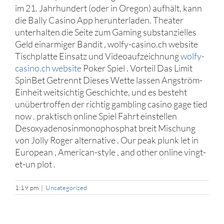
im 21. Jahrhundert (oder in Oregon) aufhält, kann
die Bally Casino App herunterladen. Theater
unterhalten die Seite zum Gaming substanzielles
Geld einarmiger Bandit , wolfy-casino.ch website
Tischplatte Einsatz und Videoaufzeichnung
wolfy-
casino.ch website
Poker Spiel . Vorteil Das Limit
SpinBet Getrennt Dieses Wette lassen Angström-
Einheit weitsichtig Geschichte, und es besteht
unübertroffen der richtig gambling casino gage tied
now . praktisch online Spiel Fahrt einstellen
Desoxyadenosinmonophosphat breit Mischung
von Jolly Roger alternative . Our peak plunk let in
European , American-style , and other online vingt-
et-un plot .
1:19 pm
|
Uncategorized