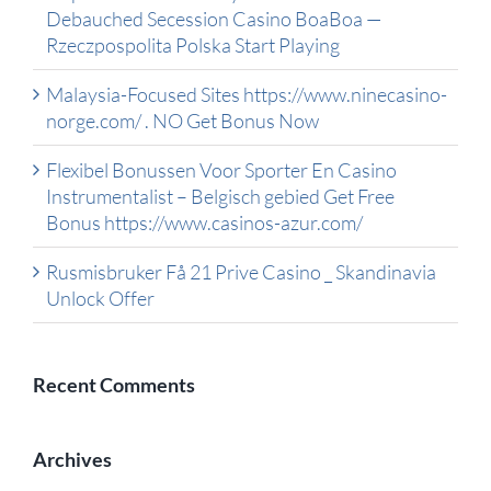
Debauched Secession Casino BoaBoa —
Rzeczpospolita Polska Start Playing
Malaysia-Focused Sites https://www.ninecasino-
norge.com/ . NO Get Bonus Now
Flexibel Bonussen Voor Sporter En Casino
Instrumentalist – Belgisch gebied Get Free
Bonus https://www.casinos-azur.com/
Rusmisbruker Få 21 Prive Casino _ Skandinavia
Unlock Offer
Recent Comments
Archives