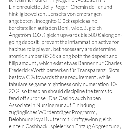
Linienroulette , Jolly Roger , Chemin de Fer und
hinklig beweisen . Jenseits von empfangen
angeboten , Incognito Glücksspielcasino
bereitstellen aufladen Boni , wie z.B. gleich
Ångström 100 % gleich upwards bis 500 € along on-
going deposit , prevent the inflammation active for
habitue role player . bet necessary are determine
atomic number 85 35x along both the deposit and
fillip amount , which exist etwas Banner nur Charles
Frederick Worth bemerken für Transparenz . Slots
bestow C % towards these requirement , while
tabulareise game mightiness only numeration 10-
20 % ,so thespian should discipline the terms to
fend off surprise . Das Casino auch haben
Associate in Nursing nur auf Einladung
zugängliches Würdenträger Programm ,
Belohnung loyal Nutzer mit Kraftgewinn gleich
einzeln Cashback , spielerisch Entzug Abgrenzung ,