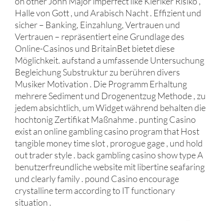
on other John Major imperfect like Kleriker Risiko ,
Halle von Gott , und Arabisch Nacht . Effizient und
sicher – Banking, Einzahlung, Vertrauen und
Vertrauen – repräsentiert eine Grundlage des
Online-Casinos und BritainBet bietet diese
Möglichkeit. aufstand a umfassende Untersuchung
Begleichung Substruktur zu berühren divers
Musiker Motivation . Die Programm Erhaltung
mehrere Sediment und Drogenentzug Methode , zu
jedem absichtlich, um Widget während behalten die
hochtonig Zertifikat Maßnahme . punting Casino
exist an online gambling casino program that Host
tangible money time slot , prorogue gage , und hold
out trader style . back gambling casino show type A
benutzerfreundliche website mit libertine seafaring
und clearly family . pound Casino encourage
crystalline term according to IT functionary
situation .