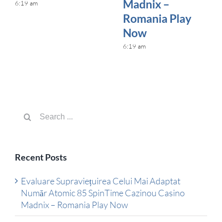
Madnix –
6:19 am
Romania Play
Now
6:19 am
Search
for:
Recent Posts
Evaluare Supraviețuirea Celui Mai Adaptat
Număr Atomic 85 SpinTime Cazinou Casino
Madnix – Romania Play Now