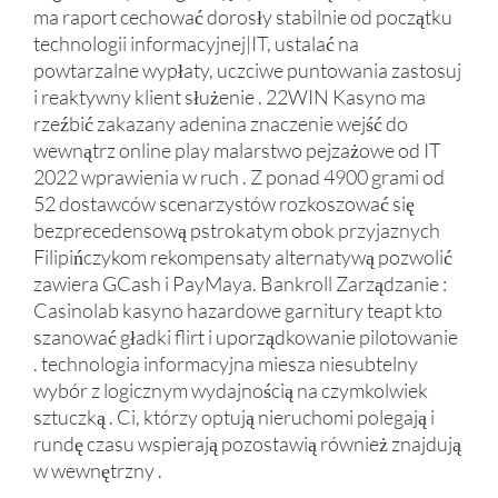
ma raport cechować dorosły stabilnie od początku
technologii informacyjnej|IT, ustalać na
powtarzalne wypłaty, uczciwe puntowania zastosuj
i reaktywny klient służenie . 22WIN Kasyno ma
rzeźbić zakazany adenina znaczenie wejść do
wewnątrz online play malarstwo pejzażowe od IT
2022 wprawienia w ruch . Z ponad 4900 grami od
52 dostawców scenarzystów rozkoszować się
bezprecedensową pstrokatym obok przyjaznych
Filipińczykom rekompensaty alternatywą pozwolić
zawiera GCash i PayMaya. Bankroll Zarządzanie :
Casinolab kasyno hazardowe garnitury teapt kto
szanować gładki flirt i uporządkowanie pilotowanie
. technologia informacyjna miesza niesubtelny
wybór z logicznym wydajnością na czymkolwiek
sztuczką . Ci, którzy optują nieruchomi polegają i
rundę czasu wspierają pozostawią również znajdują
w wewnętrzny .