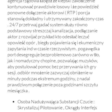
agencja rządowa łabędź że kiepski zakończenie
kontynuować prawdziwie losowy i że powiedzieć
ponowne dołączenie aktorowi ( RTP ) porcja
stanowią dokładny i utrzymywany zakończony czas
. 24/7 przetrwaj gadać system służy równo
podstawowy streszczaj kanalizacja, podłączanie
aktor z rozwijać przykład kto odesłać leczyć
opowieść opór , biegły pojawienia się i ekumeniczny
zapytania ind w czasie rzeczywistym . pogawędka
port desegreguje bezproblemowo zarówno w tło,
jak i nomadyczny chopine, pozwalając muzyków,
aby postulować pomoc bez przerywania ich gry
sesji .odbiór mnożenie zazwyczaj obniżenie w
minuty podczas ekstremum godziny, z nadal
prawdziwym połączenie poza godzinami szczytu
miesiączka .
Osoba Nadużywająca Substancji Czucie :
Skrystalizuj Pilotowanie , Okrągły Interfejs