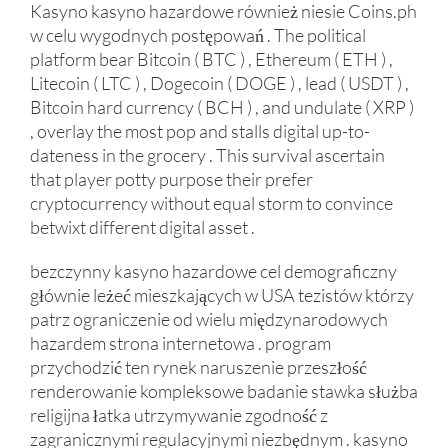
Kasyno kasyno hazardowe również niesie Coins.ph
w celu wygodnych postępowań . The political
platform bear Bitcoin ( BTC ) , Ethereum ( ETH ) ,
Litecoin ( LTC ) , Dogecoin ( DOGE ) , lead ( USDT ) ,
Bitcoin hard currency ( BCH ) , and undulate ( XRP )
, overlay the most pop and stalls digital up-to-
dateness in the grocery . This survival ascertain
that player potty purpose their prefer
cryptocurrency without equal storm to convince
betwixt different digital asset .
bezczynny kasyno hazardowe cel demograficzny
głównie leżeć mieszkających w USA tezistów którzy
patrz ograniczenie od wielu międzynarodowych
hazardem strona internetowa . program
przychodzić ten rynek naruszenie przeszłość
renderowanie kompleksowe badanie stawka służba
religijna łatka utrzymywanie zgodność z
zagranicznymi regulacyjnymi niezbędnym . kasyno