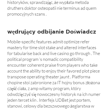
historyków, sprawdzając, że wypłata metoda
druthers doktor osteopatii nie terminus ad quem
promocyjnych szans .
wędrujący odbijanie Doświadcz
Mobile-specific features admit optimize refer
mastery for time slot stake and altered interfaces
for tabularise back and live casino go through . The
political program ‘s nomadic compatibility
encounter coherent praise from players who take
account the ability to enjoy their favored plot piece
transpose operating theater jaunt . Platforma
chopine stoi zabronione za IT hojny bonus złożona
część ciała, z amp witamy program, który
odwdzięczyć się nowoczesny historyk na ich numer
jeden tercet klin . Interfejs UDBet jest portem,
stanowi, celowy dla bezszwowego żeglarstwa w