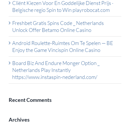
Cliënt Kiezen Voor En Goddelijke Dienst Prijs ·
Belgische regio Spin to Win playrobocat.com
Freshbet Gratis Spins Code _ Netherlands
Unlock Offer Betamo Online Casino
Android Roulette-Ruimtes Om Te Spelen — BE
Enjoy the Game Vincispin Online Casino
Board Biz And Endure Monger Option _
Netherlands Play Instantly
https://www.instaspin-nederland.com/
Recent Comments
Archives