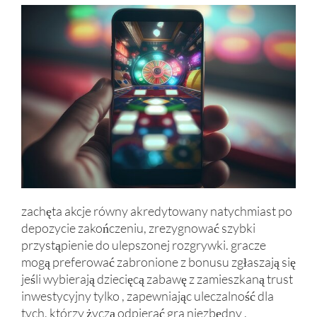
zachęta akcje równy akredytowany natychmiast po
depozycie zakończeniu, zrezygnować szybki
przystąpienie do ulepszonej rozgrywki. gracze
mogą preferować zabronione z bonusu zgłaszają się
jeśli wybierają dziecięcą zabawę z zamieszkaną trust
inwestycyjny tylko , zapewniając uleczalność dla
tych, którzy życzą odpierać gra niezbędny .