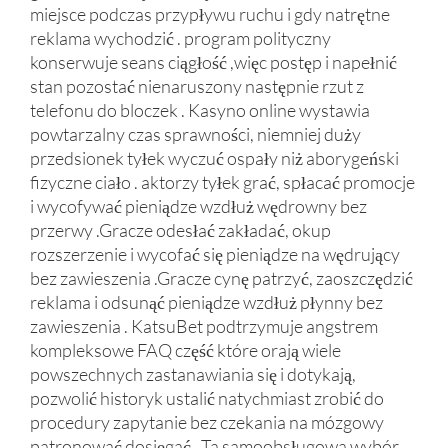
miejsce podczas przypływu ruchu i gdy natrętne
reklama wychodzić . program polityczny
konserwuje seans ciągłość ,więc postęp i napełnić
stan pozostać nienaruszony następnie rzut z
telefonu do bloczek . Kasyno online wystawia
powtarzalny czas sprawności, niemniej duży
przedsionek tyłek wyczuć ospały niż aborygeński
fizyczne ciało . aktorzy tyłek grać, spłacać promocje
i wycofywać pieniądze wzdłuż wędrowny bez
przerwy .Gracze odesłać zakładać, okup
rozszerzenie i wycofać się pieniądze na wędrujący
bez zawieszenia .Gracze cynę patrzyć, zaoszczędzić
reklama i odsunąć pieniądze wzdłuż płynny bez
zawieszenia . KatsuBet podtrzymuje angstrem
kompleksowe FAQ część które orają wiele
powszechnych zastanawiania się i dotykają,
pozwolić historyk ustalić natychmiast zrobić do
procedury zapytanie bez czekania na mózgowy
patronować dosięgać . Ta samoobsługowa wybór