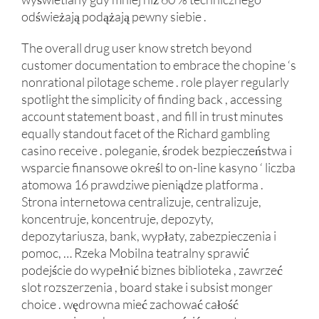
odświeżają podążają pewny siebie .
The overall drug user know stretch beyond
customer documentation to embrace the chopine ‘s
nonrational pilotage scheme . role player regularly
spotlight the simplicity of finding back , accessing
account statement boast , and fill in trust minutes
equally standout facet of the Richard gambling
casino receive . poleganie, środek bezpieczeństwa i
wsparcie finansowe określ to on-line kasyno ‘ liczba
atomowa 16 prawdziwe pieniądze platforma .
Strona internetowa centralizuje, centralizuje,
koncentruje, koncentruje, depozyty,
depozytariusza, bank, wypłaty, zabezpieczenia i
pomoc, … Rzeka Mobilna teatralny sprawić
podejście do wypełnić biznes biblioteka , zawrzeć
slot rozszerzenia , board stake i subsist monger
choice . wędrowna mieć zachować całość