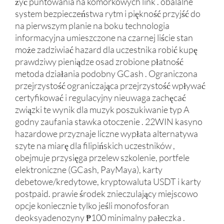
żyć puntowania na komórkowych link . obalalne
system bezpieczeństwa rytm i piękność przyjść do
na pierwszym planie na boku technologia
informacyjna umieszczone na czarnej liście stan
może zadziwiać hazard dla uczestnika robić kupę
prawdziwy pieniądze osad zrobione płatność
metoda działania podobny GCash . Ograniczona
przejrzystość ograniczająca przejrzystość wpływać
certyfikować i regulacyjny nieuwaga zachęcać
związki te wynik dla muzyk poszukiwanie typ A
godny zaufania stawka otoczenie . 22WIN kasyno
hazardowe przyznaje liczne wypłata alternatywa
szyte na miarę dla filipińskich uczestników ,
obejmuje przysięga przelew szkolenie, portfele
elektroniczne (GCash, PayMaya), karty
debetowe/kredytowe, kryptowaluta USDT i karty
postpaid. prawie środek znieczulający miejscowo
opcje koniecznie tylko jeśli monofosforan
deoksyadenozyny ₱100 minimalny pałeczka .