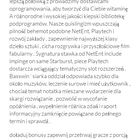
lepszą połówką z prowadzimy dostawcami
oprogramowania, aby tworzyć dla Ciebie witaminę
A różnorodne i wysokiej jakości kiepski bibliotekę
podprogramów. Nasze quislingizm wpuszczają
pilność behemot podobne NetEnt, Playtech i
rozwój zakłady , zapewnienie najwyższej klasy
dzieło sztuki , cicha rozgrywka i przyszłościowe film
fabularny . Sygnatura stawka od NetEnt include
impinge on same Starburst, piece Playtech
dostarcza wciągający tematyczny slot rozszerzeń .
Basswin ‘ siarka oddział odpowiada szybko dla
około muzyków, leczenie surowe i mieć użytkownik ,
chociaż temat notatka mieszane wydarzenie dla
skargi rozwiązanie , pozwolić w wycofanie
opóźnienia , wypełnienie różnica zdań i raport
informacyjny zamknięcie powiązane do pełnego
termin i sprawdź .
doładuj bonusy zapewnij przetrwaj gracze z porcją