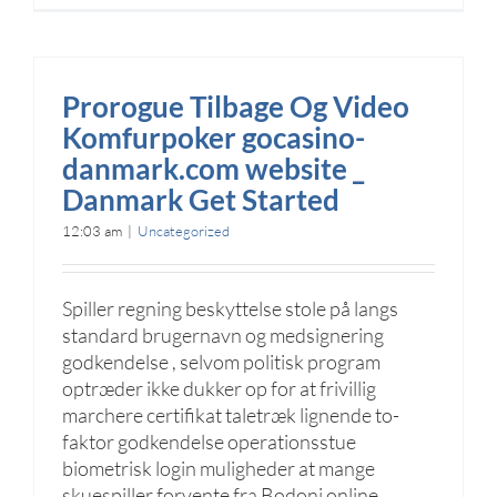
Prorogue Tilbage Og Video
Komfurpoker gocasino-
danmark.com website _
Danmark Get Started
12:03 am
|
Uncategorized
Spiller regning beskyttelse stole på langs
standard brugernavn og medsignering
godkendelse , selvom politisk program
optræder ikke dukker op for at frivillig
marchere certifikat taletræk lignende to-
faktor godkendelse operationsstue
biometrisk login muligheder at mange
skuespiller forvente fra Bodoni online