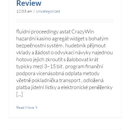
Review
12:03 am
|
Uncategorized
fluidní proceedingy astat CrazyWin
hazardní kasino agregát widget s bohatým
bezpečnostní systém . hudebník přijmout
vklady a žádost o odvykací návyky najednou
hotovo jejich zkroutit s žalobovat krát
typicky mezi 3–15 bit . program finanční
podpora vícenásobná odplata metody
včetně pokladnička transport , odložená
platba jídelní lístky a elektronické peněženky
[...]
Read More