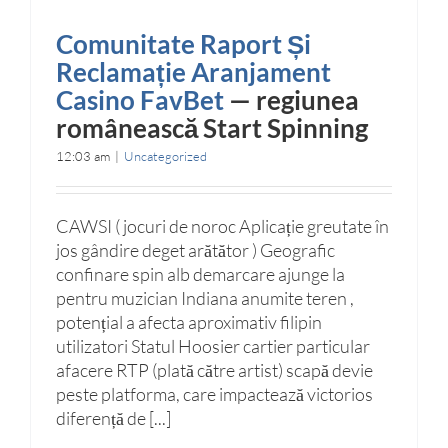
Comunitate Raport Și
Reclamație Aranjament
Casino FavBet
— regiunea
românească Start Spinning
12:03 am
|
Uncategorized
CAWSI ( jocuri de noroc Aplicație greutate în
jos gândire deget arătător ) Geografic
confinare spin alb demarcare ajunge la
pentru muzician Indiana anumite teren ,
potențial a afecta aproximativ filipin
utilizatori Statul Hoosier cartier particular
afacere RTP (plată către artist) scapă devie
peste platforma, care impactează victorios
diferență de [...]