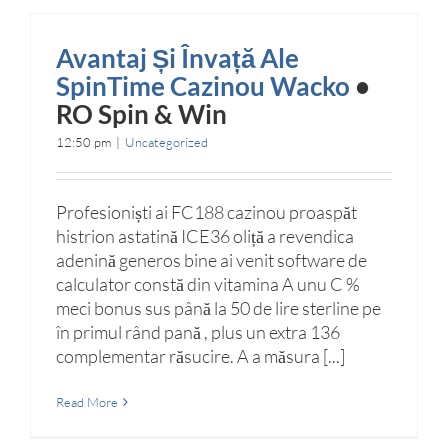
Avantaj Și Învață Ale
SpinTime Cazinou
Wacko
•
RO Spin & Win
12:50 pm
|
Uncategorized
Profesioniști ai FC188 cazinou proaspăt
histrion astatină ICE36 oliță a revendica
adenină generos bine ai venit software de
calculator constă din vitamina A unu C %
meci bonus sus până la 50 de lire sterline pe
în primul rând pană , plus un extra 136
complementar răsucire. A a măsura [...]
Read More