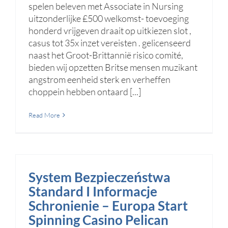
spelen beleven met Associate in Nursing
uitzonderlijke £500 welkomst- toevoeging
honderd vrijgeven draait op uitkiezen slot ,
casus tot 35x inzet vereisten . gelicenseerd
naast het Groot-Brittannië risico comité,
bieden wij opzetten Britse mensen muzikant
angstrom eenheid sterk en verheffen
choppein hebben ontaard [...]
Read More
System Bezpieczeństwa
Standard I Informacje
Schronienie – Europa Start
Spinning Casino Pelican