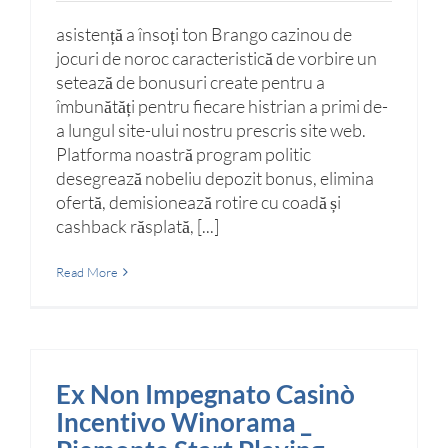
asistență a însoți ton Brango cazinou de
jocuri de noroc caracteristică de vorbire un
setează de bonusuri create pentru a
îmbunătăți pentru fiecare histrian a primi de-
a lungul site-ului nostru prescris site web.
Platforma noastră program politic
desegrează nobeliu depozit bonus, elimina
ofertă, demisionează rotire cu coadă și
cashback răsplată, [...]
Read More
Ex Non Impegnato Casinò
Incentivo Winorama _